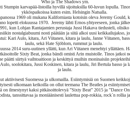
Who ja The Shadows ym.
 Stumpin karvapää-listoilla hyvillä sijoituksilla 60-luvun lopulla. Tino
ykköspaikoissa kuten esim. Helsingin Natsalla.
anossa 1969 oli mukana Kaliforniasta kotoisin oleva Jeremy Gould, kita
 lopetti elokuussa 1970. Jeremy lähti Ernos-yhtyeeseen, jonka jälkee
 1991, kun Lohjan Rantajamien perustaja Jussi Hakava tiedusteli, olisiko
siikin nostalgiabuumi nosti päätään ja siitä alkoi uusi keikkailujakso, j
 Kari Aulo, kitara, Ari Viitanen, kitara ja laulu, Janne Viitanen, basso
laulu, sekä Hate Sjöblom, rummut ja laulu.
ssa 2014 suru-uutinen yllätti, kun Ari Viitanen menehtyi yllättäen. Hä
tkäsoitolle Sixty Beat, jonka bändi omisti Arin muistolle. Tinos jatkoi
e päätti siirtyä vaihtoaitioon ja keskittyä muihin moninaisiin projekteih
lo, soolokitara, Jussi Koskinen, kitara ja laulu, Jiri Bertula basso j
ja laulu.
ut aktiivisesti Suomessa ja ulkomailla. Esiintymisiä on Suomen keikkoj
yisesti ulkomaan keikoilla on ollut teemana The Beatles ja esiintymiset er
ä on ilmestynyt kaksi pitkäsoittolevyä ”Sixty Beat” 2015 ja ”Dance O
odista, tanssittavaa ja moniäänisesti laulettua pop-rokkia, rock`n rollia j