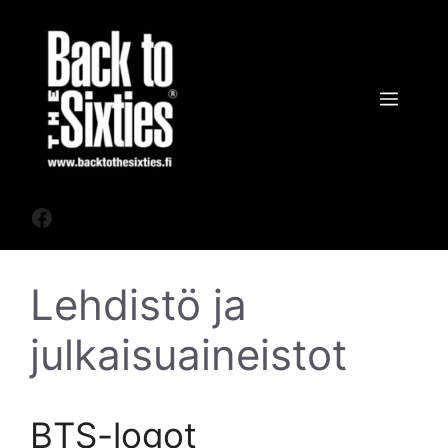
Siirry
sisältöön
Valik
Facebook
Lehdistö ja
julkaisuaineistot
BTS-logot