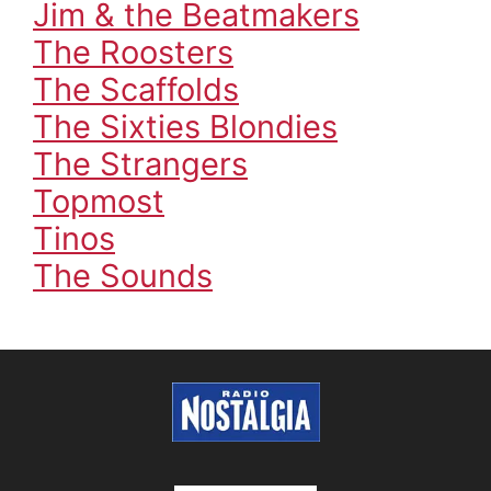
Jim & the Beatmakers
The Roosters
The Scaffolds
The Sixties Blondies
The Strangers
Topmost
Tinos
The Sounds