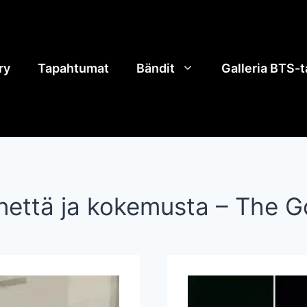
ry
Tapahtumat
Bändit
Galleria BTS-
nettä ja kokemusta – The G