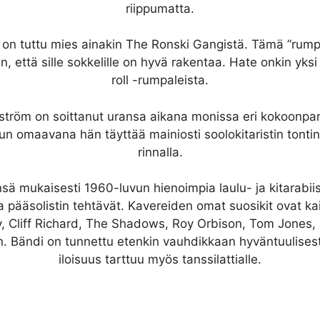
riippumatta.
on tuttu mies ainakin The Ronski Gangistä. Tämä ”rump
in, että sille sokkelille on hyvä rakentaa. Hate onkin yks
roll -rumpaleista.
ngström on soittanut uransa aikana monissa eri kokoonp
un omaavana hän täyttää mainiosti soolokitaristin tont
rinnalla.
sä mukaisesti 1960-luvun hienoimpia laulu- ja kitarabiis
a pääsolistin tehtävät. Kavereiden omat suosikit ovat ka
ey, Cliff Richard, The Shadows, Roy Orbison, Tom Jones,
n. Bändi on tunnettu etenkin vauhdikkaan hyväntuulisest
iloisuus tarttuu myös tanssilattialle.