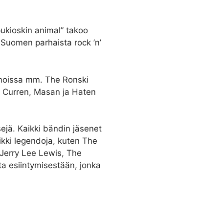
ukioskin animal” takoo
i Suomen parhaista rock ’n’
anoissa mm. The Ronski
in Curren, Masan ja Haten
ejä. Kaikki bändin jäsenet
ikki legendoja, kuten The
 Jerry Lee Lewis, The
a esiintymisestään, jonka