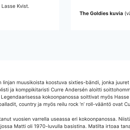
Lasse Kvist.
The Goldies kuvia
(v
 linjan muusikoista koostuva sixties-bändi, jonka juure
listi ja komppikitaristi Curre Andersén aloitti soittoho
Legendaarisessa kokoonpanossa soittivat myös Hasse W
alladit, country ja myös reilu rock ’n’ roll-vääntö ovat Cu
ttanut vuosien varrella useassa eri kokoonpanossa. Niist
ossa Matti oli 1970-luvulla basistina. Matilta irtoaa tana