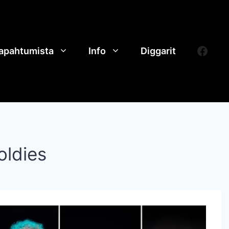
Face
tapahtumista
Info
Diggarit
oldies