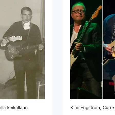
lä keikallaan
Kimi Engström, Curre