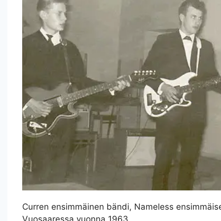
Curren ensimmäinen bändi, Nameless ensimmäisel
Vuosaaressa vuonna 1963.