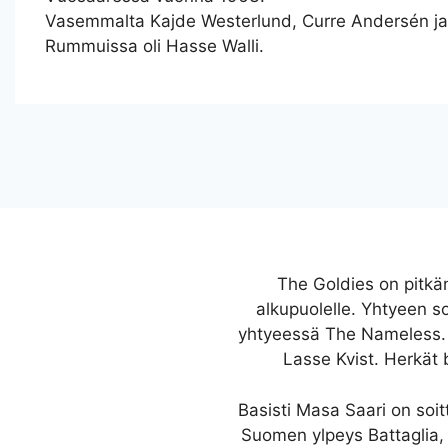
Vasemmalta Kajde Westerlund, Curre Andersén ja 
Rummuissa oli Hasse Walli.
The Goldies on pitkän
alkupuolelle. Yhtyeen so
yhtyeessä The Nameless. 
Lasse Kvist. Herkät b
Basisti Masa Saari on soi
Suomen ylpeys Battaglia, j