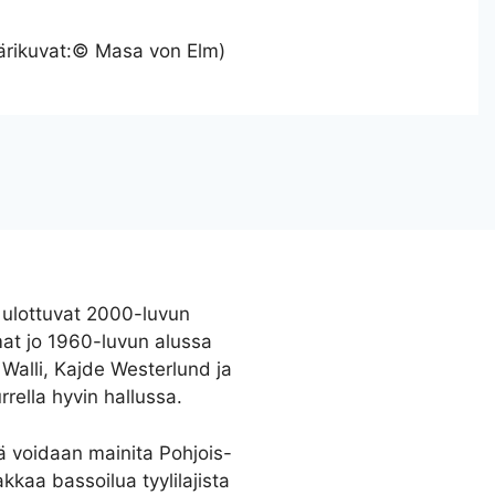
ärikuvat:© Masa von Elm)
t ulottuvat 2000-luvun
mmat jo 1960-luvun alussa
alli, Kajde Westerlund ja
rrella hyvin hallussa.
ä voidaan mainita Pohjois-
kkaa bassoilua tyylilajista