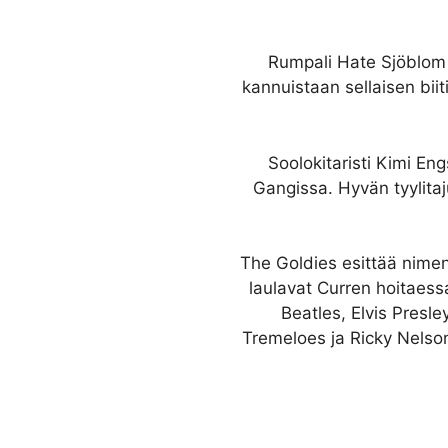
Rumpali Hate Sjöblom 
kannuistaan sellaisen biit
Soolokitaristi Kimi E
Gangissa. Hyvän tyylitaj
The Goldies esittää nimen
laulavat Curren hoitaess
Beatles, Elvis Presl
Tremeloes ja Ricky Nelso